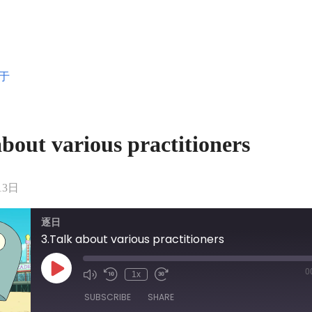
于
about various practitioners
13日
逐日
3.Talk about various practitioners
0
Play
1x
Mute/Unmute
Rewind
Fast
Episode
Episode
10
Forward
SUBSCRIBE
SHARE
Seconds
30
seconds