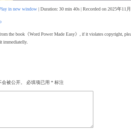
Play in new window
|
Duration: 30 min 40s
|
Recorded on 2025年11
o
rom the book《Word Power Made Easy》, if it violates copyright, plea
 it immediatelly.
不会被公开。
必填项已用
*
标注