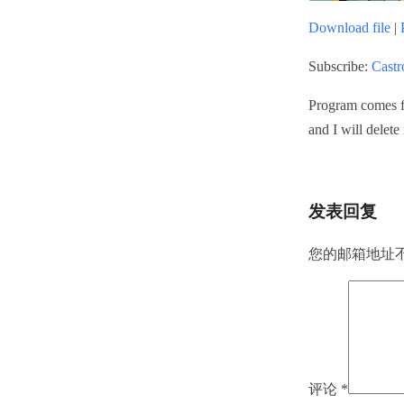
Download file
|
SHARE
Castro
Subscribe:
Castr
RSS FEED
LINK
Program comes f
EMBED
and I will delete
发表回复
您的邮箱地址
评论
*