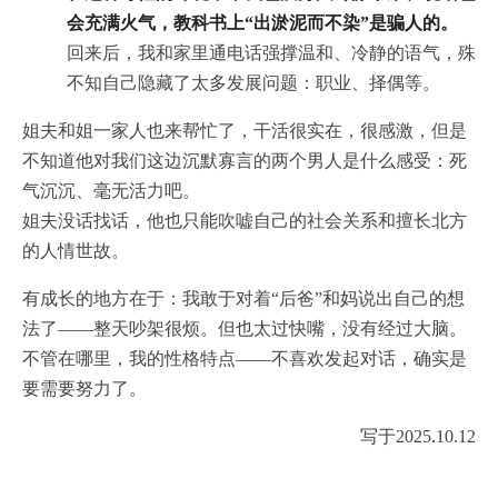
会充满火气，教科书上“出淤泥而不染”是骗人的。
回来后，我和家里通电话强撑温和、冷静的语气，殊
不知自己隐藏了太多发展问题：职业、择偶等。
姐夫和姐一家人也来帮忙了，干活很实在，很感激，但是
不知道他对我们这边沉默寡言的两个男人是什么感受：死
气沉沉、毫无活力吧。
姐夫没话找话，他也只能吹嘘自己的社会关系和擅长北方
的人情世故。
有成长的地方在于：我敢于对着“后爸”和妈说出自己的想
法了——整天吵架很烦。但也太过快嘴，没有经过大脑。
不管在哪里，我的性格特点——不喜欢发起对话，确实是
要需要努力了。
写于2025.10.12