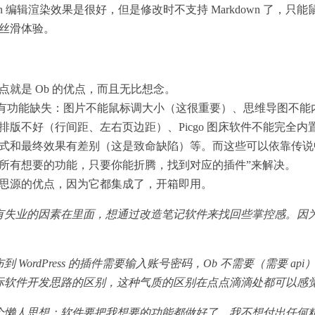
own 编辑渲染效果是很好，但是修改时不支持 Markdown 了，只
丝滑体验。
点就是 Ob 的优点，而且无比想念。
b 有功能缺失：图片不能鼠标调大小（这很重要）、思维导图不
排版不好（行间距、左右页边距）、Picgo 图床软件不能完全内
式和最终效果有差别（这是致命缺陷）等。而这些可以依靠传说中“Ob
所有想要的功能，只要你能折腾，找到对应的插件”来解决。
思源的优点，因为它都集成了，开箱即用。
有失业的因素在里面，想通过改造笔记软件来找回些掌控感。因
 WordPress 的插件需要输入账号密码，Ob 不需要（需要 ap
际软件开发思路的区别，这种气质的区别在点点滴滴处都可以感
个懒人思想：软件要把我想要的功能都做好了，我不想付出任何