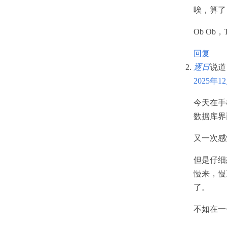
唉，算了
Ob O
回复
逐日
说道
2025年1
今天在手
数据库界面
又一次感
但是仔细
慢来，慢
了。
不如在一