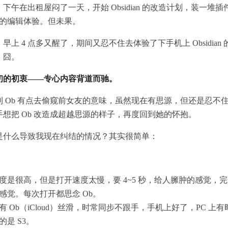
号）下午在出租屋闷了一天，开始 Obsidian 的改造计划，装一堆
源的编辑体验。但未果。
号）早上 4 点多又醒了，期间又忍不住去体验了下手机上 Obsidia
，囧。
初的初衷——专心内容背道而驰。
 Ob 有点去偷窥前女友的意味，虽然现在有思源，但还是忍不住去
想把 Ob 改造成超越思源的样子，再度回到她的怀抱。
是什么导致我现在纠结的情况？其实很简单：
度是很高，但是打开速度太慢，要 4~5 秒，给人臃肿的感觉，完全
感觉。每次打开都思念 Ob。
有 Ob（iCloud）丝滑，时常同步不跟手，手机上好了，PC 上
的是 S3。