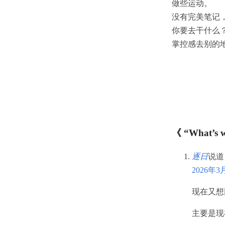
做些运动。
没有完美笔记
你要去干什么
掌控感去别的
《 “What’s 
逐日
说道
2026年3
现在又想
主要是现