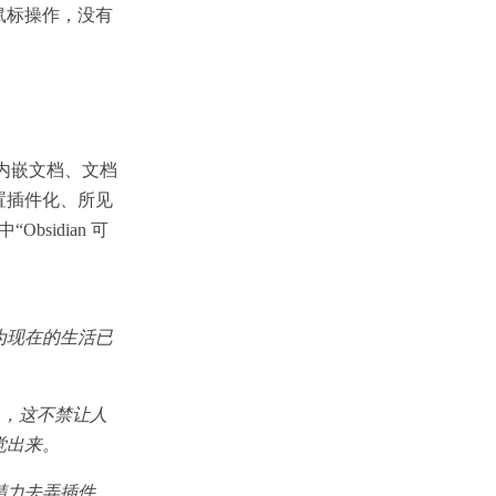
能鼠标操作，没有
能内嵌文档、文档
置插件化、所见
sidian 可
为现在的生活已
i），这不禁让人
觉出来。
精力去弄插件，