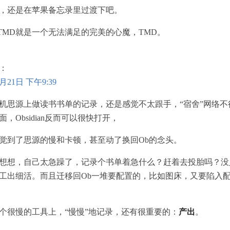
，还是在苹果备忘录里过渡下吧。
b，TMD就是一个无法满足的完美的心魔，TMD。
：
2月21日 下午9:39
机思源上做读书书单的记录，还是感觉不太跟手，“宿舍”网络不
，Obsidian反而可以很快打开，
觉到了思源的慢和卡顿，甚至动了换回Ob的念头。
想想，自己太急躁了，记录个书单着急什么？赶着去投胎吗？没
工出细活。而且迁移回Ob一堆要配置的，比如图床，又要陷入
个很慢的工具上，“慢慢”地记录，还有很重要的：
产出
。