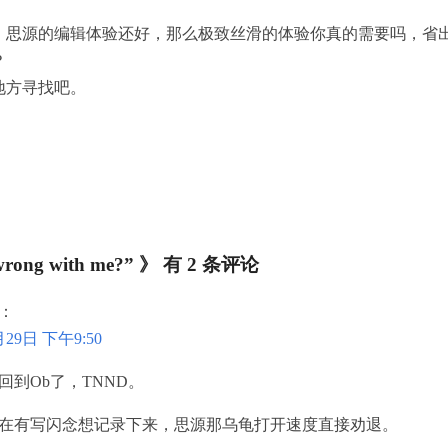
，思源的编辑体验还好，那么极致丝滑的体验你真的需要吗，省
？
地方寻找吧。
wrong with me?” 》 有 2 条评论
：
月29日 下午9:50
回到Ob了，TNND。
在有写闪念想记录下来，思源那乌龟打开速度直接劝退。