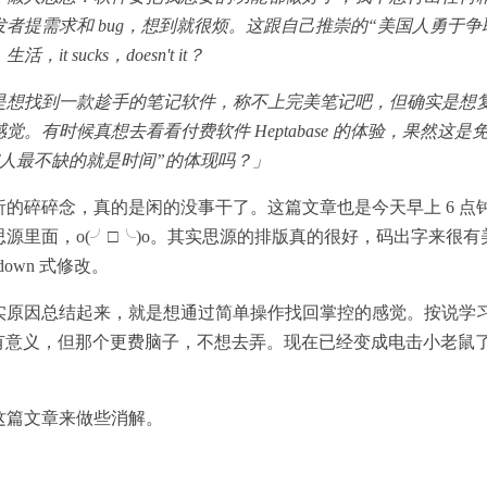
者提需求和 bug，想到就很烦。这跟自己推崇的“美国人勇于争
it sucks，doesn't it？
是想找到一款趁手的笔记软件，称不上完美笔记吧，但确实是想
觉。有时候真想去看看付费软件 Heptabase 的体验，果然这
穷人最不缺的就是时间”的体现吗？」
析的碎碎念，真的是闲的没事干了。这篇文章也是今天早上 6 点
源里面，o(╯□╰)o。其实思源的排版真的很好，码出字来很
down 式修改。
实原因总结起来，就是想通过简单操作找回掌控的感觉。按说学
vey 更有意义，但那个更费脑子，不想去弄。现在已经变成电击小老
这篇文章来做些消解。
。