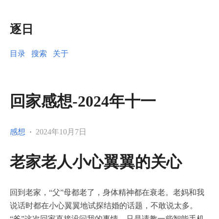
逐日
目录
搜索
关于
回家感想-2024年十一
感想
·
2024年10月7日
老家老人小心翼翼的关心
回到老家，“父”母都老了，身体精神都在衰老。老妈和我
说话时都在小心翼翼地试探结婚的话题，不敢说太多。
“爸”这次回家直接没问我的事情，只是请教一些智能手机