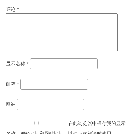
评论
*
显示名称
*
邮箱
*
网站
在此浏览器中保存我的显示
名称、邮箱地址和网站地址，以便下次评论时使用。